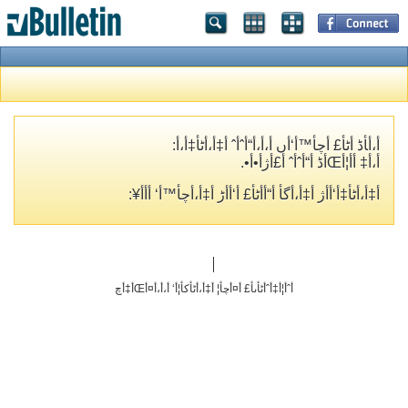
أ،أ‍أڈ أٹأ£ أچأ™أ‘أں أ،أ،أ“أˆأˆ أ‡أ،أٹأ‡أ،أ­:
أ،أ‡ أ­أ¦أŒأڈ أ“أˆأˆ أ£أژأ•أ•.
أ‡أ،أٹأ‡أ‘أ­أژ أ‡أ،أگأ­ أ“أ­أٹأ£ أ‘أ‌أڑ أ‡أ،أچأ™أ‘ أ‌أ­أ¥:
أˆأ¦أ‡أˆأٹأںأ£ أ¤أچأ¦ أ‡أ،أٹأکأ¦أ‘ أ،أ،أ¤أŒأ‡أچ