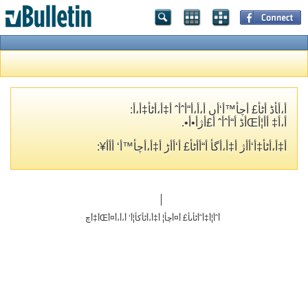
أ،أ‍أڈ أٹأ£ أچأ™أ‘أں أ،أ،أ“أˆأˆ أ‡أ،أٹأ‡أ،أ­:
أ،أ‡ أ­أ¦أŒأڈ أ“أˆأˆ أ£أژأ•أ•.
أ‡أ،أٹأ‡أ‘أ­أژ أ‡أ،أگأ­ أ“أ­أٹأ£ أ‘أ‌أڑ أ‡أ،أچأ™أ‘ أ‌أ­أ¥:
أˆأ¦أ‡أˆأٹأںأ£ أ¤أچأ¦ أ‡أ،أٹأکأ¦أ‘ أ،أ،أ¤أŒأ‡أچ