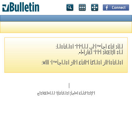
أ،أ‍أڈ أٹأ£ أچأ™أ‘أں أ،أ،أ“أˆأˆ أ‡أ،أٹأ‡أ،أ­:
أ،أ‡ أ­أ¦أŒأڈ أ“أˆأˆ أ£أژأ•أ•.
أ‡أ،أٹأ‡أ‘أ­أژ أ‡أ،أگأ­ أ“أ­أٹأ£ أ‘أ‌أڑ أ‡أ،أچأ™أ‘ أ‌أ­أ¥:
أˆأ¦أ‡أˆأٹأںأ£ أ¤أچأ¦ أ‡أ،أٹأکأ¦أ‘ أ،أ،أ¤أŒأ‡أچ