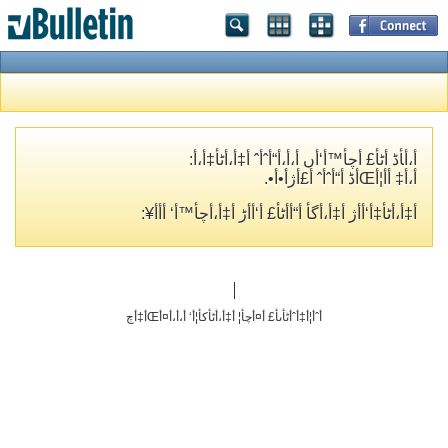
أ،أ‍أڈ أٹأ£ أچأ™أ‘أں أ،أ،أ“أˆأˆ أ‡أ،أٹأ‡أ،أ­:
أ،أ‡ أ­أ¦أŒأڈ أ“أˆأˆ أ£أژأ•أ•.
أ‡أ،أٹأ‡أ‘أ­أژ أ‡أ،أگأ­ أ“أ­أٹأ£ أ‘أ‌أڑ أ‡أ،أچأ™أ‘ أ‌أ­أ¥:
أˆأ¦أ‡أˆأٹأںأ£ أ¤أچأ¦ أ‡أ،أٹأکأ¦أ‘ أ،أ،أ¤أŒأ‡أچ