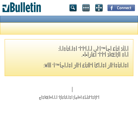
أ،أ‍أڈ أٹأ£ أچأ™أ‘أں أ،أ،أ“أˆأˆ أ‡أ،أٹأ‡أ،أ­:
أ،أ‡ أ­أ¦أŒأڈ أ“أˆأˆ أ£أژأ•أ•.
أ‡أ،أٹأ‡أ‘أ­أژ أ‡أ،أگأ­ أ“أ­أٹأ£ أ‘أ‌أڑ أ‡أ،أچأ™أ‘ أ‌أ­أ¥:
أˆأ¦أ‡أˆأٹأںأ£ أ¤أچأ¦ أ‡أ،أٹأکأ¦أ‘ أ،أ،أ¤أŒأ‡أچ